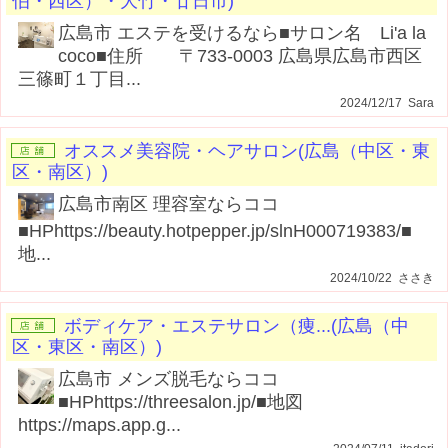
伯・西区）・大竹・廿日市)
広島市 エステを受けるなら■サロン名 Li'a la
coco■住所 〒733-0003 広島県広島市西区
三篠町１丁目...
2024/12/17 Sara
オススメ美容院・ヘアサロン(広島（中区・東
区・南区）)
広島市南区 理容室ならココ
■HPhttps://beauty.hotpepper.jp/slnH000719383/■
地...
2024/10/22 ささき
ボディケア・エステサロン（痩...(広島（中
区・東区・南区）)
広島市 メンズ脱毛ならココ
■HPhttps://threesalon.jp/■地図
https://maps.app.g...